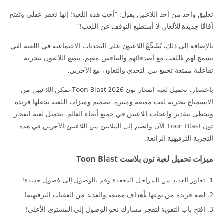
تعليق واحد من أحد اللاعبين يقول: “أحب هذه اللعبة! إنها تحفز عقلي وتفتح
آفاقًا جديدة للألغاز. لا أستطيع التوقف عن اللعب!”
بالإضافة إلى ذلك، يُشَجِّعُ اللاعبون على التحديات الاجتماعية في اللعبة التي
تسمح لهم باللعب مع أصدقائهم والتنافس معهم. يتمتع اللاعبون بتجربة
تفاعلية ممتعة تجمع بين التحدي والتعاون مع الآخرين.
باختصار، تحميل لعبه انفجار تون 2026 Toon Blast تمكن اللاعبين من
الاستمتاع بتجربة لعب ممتعة ومثيرة. تصميم وميزات اللعبة تجعلها فريدة
وتحظى بتقدير وإعجاب اللاعبين في جميع أنحاء العالم. تحميل لعبه انفجار
تون Toon Blast الآن وانضم إلى الملايين من اللاعبين الآخرين في هذه
التجربة الترفيهية الرائعة.
ميزات تحميل لعبة تون بلاست Toon Blast
تجاوز العديد من المراحل المعقدة وقم بالوصول إلى فصول جديدة!
لعبة فريدة من نوعها بأهداف ممتعة والعديد من العقبات الترفيهية!
افتح باب التقوية لتفجر مسارك نحو الوصول إلى المستوى الأعلى!