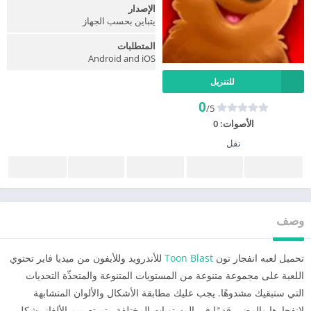
الإصدار
يتباين بحسب الجهاز
المتطلبات
Android and iOS
للتنزيل
0
/5
الأصوات:
0
نقل
وصف
تحميل لعبه انفجار تون
Toon Blast
للأندرويد وللأيفون من ميديا فاير تحتوي
اللعبة على مجموعة متنوعة من المستويات المتنوعة والمتحدِّة التحديات
التي ستبقيك مشدوهًا. يجب عليك مطابقة الأشكال والألوان المتشابهة
لإنفجارها والمضي قدمًا في المستويات المختلفة. يتم تصميم الألغاز بشكل