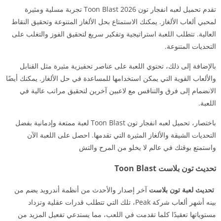
تقدم تحميل لعبه انفجار تون 2026 Toon Blast تجربة مسلية ومثيرة
لمحبي ألعاب الألغاز. يمكنك الاستمتاع بحل الألغاز المتنوعة وتحقيق النقاط
العالية. تتطلب اللعبة استراتيجية وتفكير سريع لتحقيق الفوز والتغلب على
التحديات المتنوعة.
بالإضافة إلى ذلك، تحتوي اللعبة على عناصر تحفيزية مثيرة مثل القنابل
والألعاب القوية التي يمكن استخدامها للمساعدة في حل الألغاز. يمكنك أيضًا
الانضمام إلى فرق والتنافس مع لاعبين آخرين لتحقيق مراتب عالية في
اللعبة.
باختصار، تحميل لعبه انفجار تون Toon Blast لعبة ممتعة وإدمانية بفضل
التحديات الشيقة والألغاز المثيرة التي تقدمها. احصل على اللعبة الآن
واستمتع بوقتك في عالم لا يخلو من المرح والتش
تحديث تون بلاست Toon Blast
تحديث لعبة تون بلاست
آخر إصدار والأحدث من أنظمة أندرويد يضم من
بينه أشهر ألعاب شركة Peak، تلك التي تتطلب قدرات عقلية وتزداد
مستوياتها تعقيدًا كلما تقدمت في اللعب، مما يستدعي تفعيل المزيد من