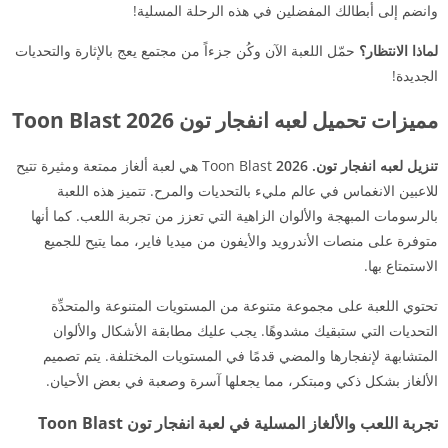
وانضم إلى أبطالك المفضلين في هذه الرحلة المسلية!
لماذا الانتظار؟
حمّل اللعبة الآن وكُن جزءاً من مجتمع يعج بالإثارة والتحديات
الجديدة!
مميزات تحميل لعبه انفجار تون 2026 Toon Blast
تنزيل لعبه انفجار تون. 2026
Toon Blast هي لعبة ألغاز ممتعة ومثيرة تتيح
للاعبين الانغماس في عالم مليء بالتحديات والمرح. تتميز هذه اللعبة
بالرسومات المبهجة والألوان الزاهية التي تعزز من تجربة اللعب. كما أنها
متوفرة على منصات الأندرويد والأيفون من ميديا فاير، مما يتيح للجميع
الاستمتاع بها.
تحتوي اللعبة على مجموعة متنوعة من المستويات المتنوعة والمتحدِّة
التحديات التي ستبقيك مشدوهًا. يجب عليك مطابقة الأشكال والألوان
المتشابهة لإنفجارها والمضي قدمًا في المستويات المختلفة. يتم تصميم
الألغاز بشكل ذكي ومبتكر، مما يجعلها آسرة وصعبة في بعض الأحيان.
تجربة اللعب والألغاز المسلية في لعبة انفجار تون Toon Blast