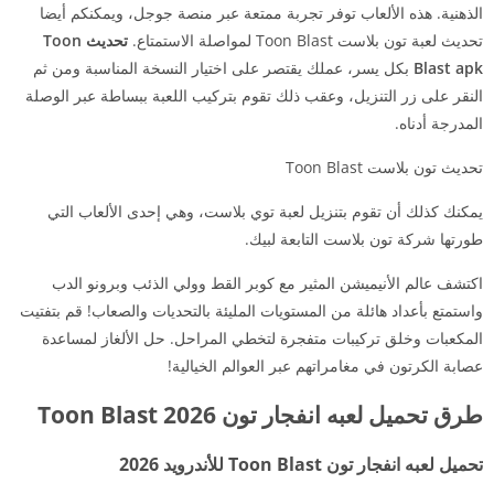
الذهنية. هذه الألعاب توفر تجربة ممتعة عبر منصة جوجل، ويمكنكم أيضا
تحديث لعبة تون بلاست Toon Blast لمواصلة الاستمتاع.
تحديث Toon
Blast apk
بكل يسر، عملك يقتصر على اختيار النسخة المناسبة ومن ثم
النقر على زر التنزيل، وعقب ذلك تقوم بتركيب اللعبة ببساطة عبر الوصلة
المدرجة أدناه.
تحديث تون بلاست Toon Blast
يمكنك كذلك أن تقوم بتنزيل لعبة توي بلاست، وهي إحدى الألعاب التي
طورتها شركة تون بلاست التابعة لبيك.
اكتشف عالم الأنيميشن المثير مع كوبر القط وولي الذئب وبرونو الدب
واستمتع بأعداد هائلة من المستويات المليئة بالتحديات والصعاب! قم بتفتيت
المكعبات وخلق تركيبات متفجرة لتخطي المراحل. حل الألغاز لمساعدة
عصابة الكرتون في مغامراتهم عبر العوالم الخيالية!
طرق تحميل لعبه انفجار تون 2026 Toon Blast
تحميل لعبه انفجار تون Toon Blast للأندرويد 2026