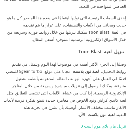
العناصر المتواجدة في اللعبة.
إحدى السمات الرئيسية التي نوليها اهتمامًا في يقدم هذا المصدر كل ما هو
حديث ومجاني من الألعاب والتطبيقات، على غرار ما يتم تقديمه
في.
لعبة
Toon Blast
يمكنك تنزيلها من خلال روابط فورية وسريعة من
خلال الأسواق الإلكترونية الرسمية المتوفرة أسفل المقال.
تنزيل
لعبة
Toon Blast
وصلنا إلى الجزء الأكثر أهمية في موضوعنا لهذا اليوم ويتمثل في تقديم
روابط التحميل.
لعبة تون بلاست
مجانا على موقع 5gear-turbo للمضي
قدمًا في العمل على أجهزة الهواتف النقالة المدعومة بأنظمة تشغيل
متنوعة، يمكنك الوصول إلى تنزيلات مباشرة وسريعة من خلال المتاجر
الإلكترونية الرسمية. إذا كنت من عشاق الألعاب التي تقتضي التطابق مثل
لعبة كاندي كراش وتود الخوض في مغامرة جديدة تتمتع بفكرة فريدة لألعاب
الألغاز تناسب مختلف الأعمار، أوصيك بأن تشرع في تجربة هذه
اللعبة.
لعبة
تون بلاست
الآن.
تنزيل ماي بلاي هوم البيت 3