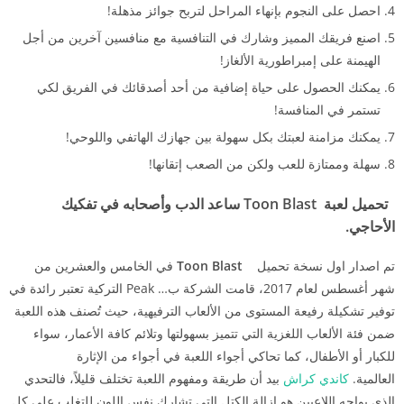
احصل على النجوم بإنهاء المراحل لتربح جوائز مذهلة!
اصنع فريقك المميز وشارك في التنافسية مع منافسين آخرين من أجل
الهيمنة على إمبراطورية الألغاز!
يمكنك الحصول على حياة إضافية من أحد أصدقائك في الفريق لكي
تستمر في المنافسة!
يمكنك مزامنة لعبتك بكل سهولة بين جهازك الهاتفي واللوحي!
سهلة وممتازة للعب ولكن من الصعب إتقانها!
تحميل لعبة
Toon Blast
ساعد الدب وأصحابه في تفكيك
الأحاجي.
تم اصدار اول نسخة تحميل
Toon Blast
في الخامس والعشرين من
شهر أغسطس لعام 2017، قامت الشركة ب… Peak التركية تعتبر رائدة في
توفير تشكيلة رفيعة المستوى من الألعاب الترفيهية، حيث تُصنف هذه اللعبة
ضمن فئة الألعاب اللغزية التي تتميز بسهولتها وتلائم كافة الأعمار، سواء
للكبار أو الأطفال، كما تحاكي أجواء اللعبة في أجواء من الإثارة
العالمية.
كاندي كراش
بيد أن طريقة ومفهوم اللعبة تختلف قليلاً، فالتحدي
الذي يواجه اللاعبين هو إزالة الكتل التي تشارك نفس اللون للتغلب على كل