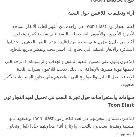
آراء وتعليقات اللاعبين حول اللعبة
لعبة انفجار تون Toon Blast هي واحدة من أشهر ألعاب الألغاز المتاحة
لأجهزة الأندرويد والأيفون. لقد حصلت اللعبة على شعبية كبيرة وتجاوزت
أكثر من مليون تنزيل على منصة ميديا فاير. تجذب اللعبة اللاعبين بتحدياتها
المبتكرة والألغاز الشيقة التي تحتاج إلى استراتيجية وتفكير سريع للنجاح.
اللاعبون يثنون على تصميم اللعبة الملون والجذاب والرسومات المرحة التي
تعطيها هوية مميزة. بالإضافة إلى ذلك، يعجب اللاعبون بميزات اللعبة
الإضافية مثل القنابل والصواريخ التي تساعدهم على تجاوز المستويات الأكثر
صعوبة.
شهادات واستعراضات حول تجربة اللعب في تحميل لعبه انفجار تون
Toon Blast
اللاعبون يشيدون بتجربتهم في لعبة انفجار تون Toon Blast ويصفوها بأنها
مسلية ومثيرة. يشعرون بالتحدي والإثارة أثناء محاولتهم حل الألغاز وتجاوز
المستويات.