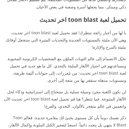
ذكي ومبتكر، مما يجعلها آسرة وصعبة في بعض الأحيان.
تحميل لعبة toon blast اخر تحديث
يا لها من أخبار رائعة تنتظرك! فقد تحميل لعبة toon blast اخر تحديث،
وهي الآن مليئة بالمستويات الجديدة والتحديات المثيرة التي ستجعل أوقاتك
مليئة بالمرح والإثارة!
تخيّل الانضمام إلى عالم التونات الملوّن مع الشخصيات الكرتونية المحبوبة
ومساعدتهم في اجتياز الألغاز المليئة بالتحدي. كل ما هو جديد في تحميل
لعبة toon blast اخر تحديث: من مُعززات، إلى حيوانات أليفة ظريفة،
ومستويات مذهلة ستقفز بها من متعة إلى أخرى.
لن تكون اللعبة مجرد وسيلة تسلية بل ستحتاج إلى استراتيجية وذكاء لحل
الألغاز المتنوعة. فما تنتظر؟ هيا قم تحميل لعبة toon blast اخر تحديث الآن
وانغمس في عالم متفجر بالألوان، التحدي، والفرح!
ذكر نفسك دوماً بأن كل مستوى يخبئ لك مغامرة جديدة، فعالم Toon
Blast لا ينتهي بل يتجدد دائماً. استعدّ لتفجير الكتل الملونة وإكمال الألغاز،