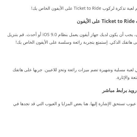
Ticke على الأيفون الخاص بك!
ن
تنزيل لعبة تذكرة لركوب Ticket to Ride على الأيفون، يجب أن يكون لديك جهاز أيفون يعمل بنظام iOS 9.0 أو أحدث. قم بتنزيل
على هاتفك الذكي. إستمتع بتجربة رائعة وسلسة على الأيفون الخاص بك!
ار، تنزيل لعبة تذكرة لركوب Ticket to Ride هي لعبة مسلية وشهيرة تضم ميزات رائعة وتحدٍ للاعبين. جربها على هاتفك
عة والإثارة.
Ticket تتمتع بعدة مزايا و عيوب تستحق الإشارة إليها. هنا بعض المزايا و العيوب التي قد تجدها في