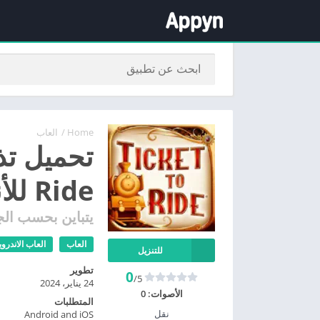
Home
/
العاب
Ride للأندرويد و للأيفون
يتباين بحسب الج
العاب
العاب الاندروي
للتنزيل
تطوير
0
/5
24 يناير، 2024
الأصوات:
0
المتطلبات
نقل
Android and iOS