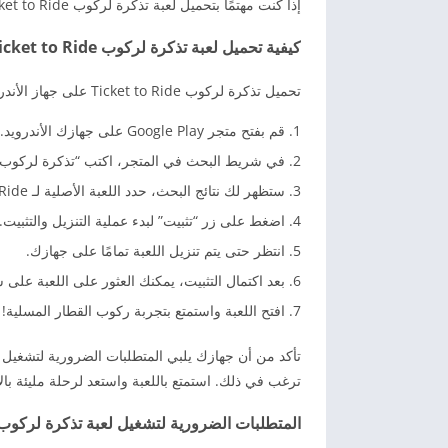
إذا كنت مهتمًا بتحميل لعبة تذكرة لركوب Ticket to Ride على جهاز الأندرويد الخاص بك، فقط اتبع هذه الخطوات البسيطة: .
كيفية تحميل لعبة تذكرة لركوب Ticket to Ride على الأندرويد
تحميل تذكرة لركوب Ticket to Ride على جهاز الأندرويد الخاص بك، قم باتباع الخطوات التالية:
قم بفتح متجر Google Play على جهازك الأندرويد.
في شريط البحث في المتجر، اكتب “تذكرة لركوب Ticket to Ride”
ستظهر لك نتائج البحث، حدد اللعبة الأصلية لـ Ticket to Ride.
اضغط على زر “تثبيت” لبدء عملية التنزيل والتثبيت.
انتظر حتى يتم تنزيل اللعبة تمامًا على جهازك.
بعد اكتمال التثبيت، يمكنك العثور على اللعبة على
افتح اللعبة واستمتع بتجربة ركوب القطار المسلية!
تأكد من أن جهازك يلبي المتطلبات الضرورية لتشغيل ا
ترغب في ذلك. استمتع باللعبة واستعد لرحلة مليئة بالإ
المتطلبات الضرورية لتشغيل لعبة تذكرة لركوب Ticket to Ride على الأندروي