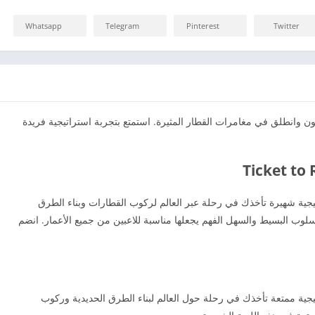
Whatsapp
Telegram
Pinterest
Twitter
Ticket to R للأندرويد و للأيفون وانطلق في مغامرات القطار المثيرة. استمتع بتجربة استراتيجية فريدة
Ticket to R هي لعبة استراتيجية شهيرة تأخذك في رحلة عبر العالم لركوب القطارات وبناء الطرق
لأسلوب البسيط والسهل الفهم يجعلها مناسبة للاعبين من جميع الأعمار. انضم
Ticket to R هي لعبة استراتيجية ممتعة تأخذك في رحلة حول العالم لبناء الطرق الحديدية وركوب