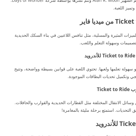
تحميل تذكرة لركوب Ticket to Ride بواسطة المصمم الشهير Alan R. Moon وتتم نشرها بواسطة شركة Days of Wonder.
تميز اللعبة.
لركوب Ticket to Ride العديد من الميزات المثيرة والمسلية، مثل تنافس اللاعبين في بناء السكك الحديدية
تصميمات وسهولة التعلم واللعب.
هم مزايا تحميل تذكرة لركوب Ticket to Ride هو سهولة تعلمها ولعبها. تحتوي اللعبة على قوانين بسيطة وواضحة، وتتيح
جي وتكميل تحديات البطاقات الموجودة.
Tic
Ticket to Ride تجد العديد من وسائل الانتقال المختلفة مثل القطارات الحديدية والقوارب والحافلات.
 التحديات. استمتع برحلة مليئة بالمغامرة!