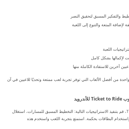
طيط والتفكير المسبق لتحقيق النصر
 لإضافة المتعة والتنوع إلى اللعبة
اتيجيات اللعبة
 لإكمالها بشكل كامل
ين آخرين للاستفادة الكاملة منها
احدة من أفضل الألعاب التي توفر تجربة لعب ممتعة وتحديًا للاعبين في آن
درويد
لتحقيق الفوز في تحميل تذكرة لركوب Ticket to Ride، قم بتنفيذ الاستراتيجيات التالية: التخطيط المسبق للمسارات، استغلال
واستخدام البطاقات بحكمة. استمتع بتجربة اللعب واستخدم هذه