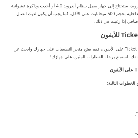
لتشغيل لعبة تذكرة لركوب Ticket to Ride على الأندرويد، ستحتاج إلى جهاز يعمل بنظام أندرويد 4.0 أو أحدث وذاكرة عشوائية
(RAM) بحجم 1 جيجابايت على الأقل ومساحة تخزين داخلية بحجم 500 ميجابايت على الأقل. كما يجب أن يكون لديك اتصال
إضافي إذا رغبت في ذلك.
إذا كنت ترغب في تحميل لعبة تذكرة لركوب Ticket to Ride على الأيفون، فقم بفتح متجر التطبيقات على جهازك وابحث عن
.
.