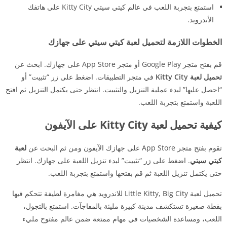
استمتع بتجربة اللعب في عالم كيتي سيتي Kitty City على هاتفك
الأندرويد.
الخطوات اللازمة لتحميل لعبة كيتي سيتي على جهازك
قم بفتح متجر Google Play أو متجر App Store على جهازك. ابحث عن
تحميل لعبة Kitty City
في متجر التطبيقات. اضغط على زر “تثبيت” أو
“احصل عليها” لبدء عملية التنزيل والتثبيت. انتظر حتى يكتمل التنزيل ثم افتح
اللعبة واستمتع بتجربة اللعب.
كيفية تحميل لعبة Kitty City على الآيفون
تقوم بفتح متجر App Store على جهازك الآيفون ومن ثم البحث عن
لعبة
كيتي سيتي
. اضغط على زر “تثبيت” لبدء تنزيل اللعبة على جهازك. انتظر
حتى يكتمل تنزيل اللعبة ثم قم بفتحها واستمتع بتجربة اللعب.
تحميل لعبة Little Kitty, Big City للاندرويد هي مغامرة لطيفة تتحكم فيها
بقطة صغيرة تستكشف مدينة كبيرة مليئة بالمفاجآت. استمتع بالتجول،
اللعب، ومساعدة الشخصيات في مهام ممتعة ضمن عالم مفتوح مليء