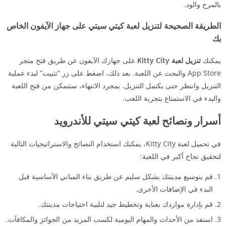
بالمرح والود.
الطريقة الصحيحة لتنزيل لعبة كيتي سيتي على جهاز الآيفون الخاص
بك
يمكنك
تنزيل لعبة Kitty City
على جهازك الآيفون عن طريق فتح متجر
App Store والبحث عن اللعبة. بعد ذلك، اضغط على زر “تثبيت” لبدء عملية
التنزيل وانتظر حتى يكتمل التنزيل. بمجرد الانتهاء، ستتمكن من فتح اللعبة
والبدء في الاستمتاع بتجربة اللعب.
أسرار ونصائح لعبة كيتي سيتي للأندرويد
في تحميل لعبة Kitty City، يمكنك استخدام النصائح والاستراتيجيات التالية
لتحقيق نجاح أكبر في اللعبة:
قم بتوسيع مدينتك بشكل سليم عن طريق بناء المباني الأساسية قبل
البدء في الإضافات الأخرى.
قم بإدارة مواردك بعناية وتخطيط جيد لتلبية احتياجات مدينتك.
استفد من الأحداث والمهام اليومية لكسب المزيد من الجوائز والمكافآت.