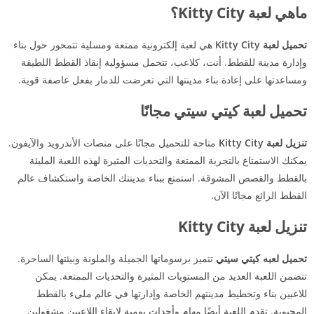
ماهي لعبة Kitty City؟
تحميل لعبة Kitty City
هي لعبة إلكترونية ممتعة ومسلية تتمحور حول بناء
وإدارة مدينة للقطط. أنت، كلاعب، تتحمل مسؤولية إنقاذ القطط اللطيفة
ومساعدتها على إعادة بناء مدينتها التي تعرضت للدمار بفعل عاصفة قوية.
تحميل لعبة كيتي سيتي مجانًا
تنزيل لعبة Kitty City
متاحة للتحميل مجانًا على منصات الأندرويد والآيفون.
يمكنك الاستمتاع بالتجربة الممتعة والتحديات المثيرة لهذه اللعبة المليئة
بالقطط والقصص المشوقة. استمتع ببناء مدينتك الخاصة واستكشاف عالم
القطط الرائع مجانًا الآن.
تنزيل لعبة Kitty City
تحميل لعبه كيتي سيتي
تتميز برسوماتها الجميلة والملونة وبيئتها الساحرة.
تتضمن اللعبة العديد من المستويات المثيرة والتحديات الممتعة. يمكن
للاعبين بناء وتخطيط مدينتهم الخاصة وإدارتها في عالم مليء بالقطط
المحبوبة. تقدم اللعبة أيضًا مهام وأحداث يومية لإبقاء اللاعبين مشغولين